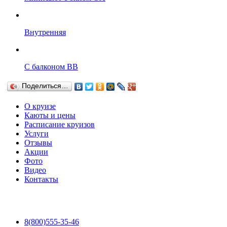
Внутренняя
С балконом BB
Поделиться…
О круизе
Каюты и цены
Расписание круизов
Услуги
Отзывы
Акции
Фото
Видео
Контакты
8(800)555-35-46