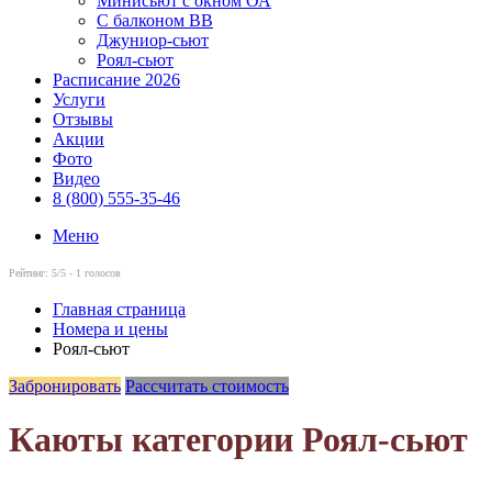
Минисьют с окном ОА
С балконом ВВ
Джуниор-сьют
Роял-сьют
Расписание 2026
Услуги
Отзывы
Акции
Фото
Видео
8 (800) 555-35-46
Меню
Рейтинг:
5
/5 -
1
голосов
Главная страница
Номера и цены
Роял-сьют
Забронировать
Рассчитать стоимость
Каюты категории Роял-сьют