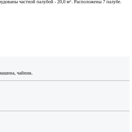
2
рудованы частной палубой - 20,0 м
. Расположены 7 палубе.
емашина, чайник.