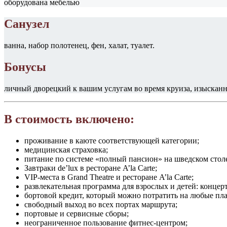
оборудована мебелью
Санузел
ванна, набор полотенец, фен, халат, туалет.
Бонусы
личный дворецкий к вашим услугам во время круиза, изысканные
В стоимость включено:
проживание в каюте соответствующей категории;
медицинская страховка;
питание по системе «полный пансион» на шведском столе:
Завтраки de’lux в ресторане A’la Carte;
VIP-места в Grand Theatre и ресторане A’la Carte;
развлекательная программа для взрослых и детей: конце
бортовой кредит, который можно потратить на любые плат
свободный выход во всех портах маршрута;
портовые и сервисные сборы;
неограниченное пользование фитнес-центром;