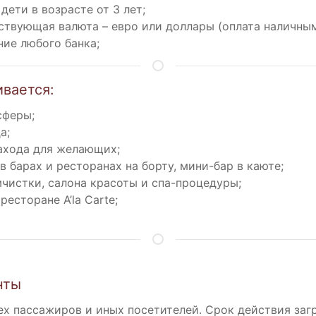
ети в возрасте от 3 лет;
ствующая валюта – евро или доллары (оплата наличным
ие любого банка;
вается:
сферы;
а;
ахода для желающих;
 барах и ресторанах на борту, мини-бар в каюте;
чистки, салона красоты и спа-процедуры;
есторане A’la Carte;
нты
ех пассажиров и иных посетителей. Срок действия заг