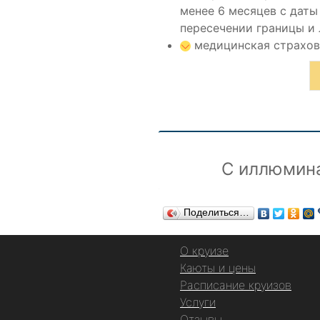
менее 6 месяцев с даты
пересечении границы и
медицинская страховк
С иллюмин
Поделиться…
О круизе
Каюты и цены
Расписание круизов
Услуги
Отзывы