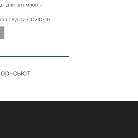
цы для штампов о
ая случаи COVID-19.
ор-сьют
Минисью