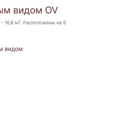
ным видом OV
2
- 16,8 м
. Расположены на 6
м видом